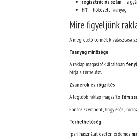
regisztrációs szám
– a gyá
HT
– hőkezelt faanyag
Mire figyeljünk rak
A megfelelő termék kiválasztása s
Faanyag minősége
A raklap magasítók általában
feny
bírja a terhelést.
Zsanérok és rögzítés
A legtöbb raklap magasító
fém zs
Fontos szempont, hogy erős, korró
Terhelhetőség
Ipari használat esetén érdemes
ma