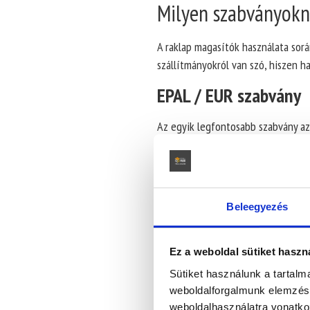
Milyen szabványokn
A raklap magasítók használata sor
szállítmányokról van szó, hiszen h
EPAL / EUR szabvány
Az egyik legfontosabb szabvány a
egymással.
A szabvány előnye, hogy egységes m
rendszerekben.
Beleegyezés
ISPM 15 szabvány (hő
Amennyiben a raklap magasító
nem
Ez a weboldal sütiket haszná
jelenti, hogy a faanyagot
hőkezeln
Sütiket használunk a tartal
és rovarok elpusztítása, így mega
weboldalforgalmunk elemzésé
IPPC jelölés
.
weboldalhasználatra vonatko