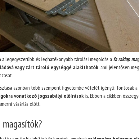
ban a legegyszerűbb és leghatékonyabb tárolási megoldás a
fa raklap ma
ládává vagy zárt tároló egységgé alakíthatók
, ami jelentősen meg
ozását.
asztása azonban több szempont figyelembe vételét igényli: fontosak a
gokra vonatkozó jogszabályi előírások
is. Ebben a cikkben összegy
merni vásárlás előtt.
p magasítók?
ható vagy fix kialakítású fa keretek, amelyek
raklapokra helyezve ol