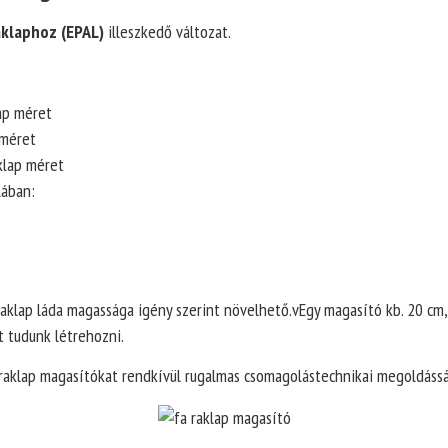
aklaphoz (EPAL)
illeszkedő változat.
ap méret
 méret
klap méret
lában:
raklap láda magassága igény szerint növelhető.vEgy magasító kb. 20 cm
t tudunk létrehozni.
 raklap magasítókat rendkívül rugalmas csomagolástechnikai megoldássá