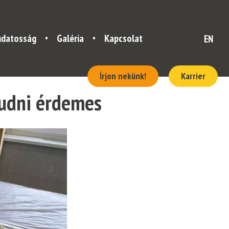
udatosság
Galéria
Kapcsolat
EN
Írjon nekünk!
Karrier
tudni érdemes