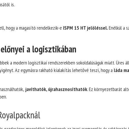
sától is.
ell, hogy a magasító rendelkezik-e
ISPM 15 HT jelöléssel.
Enélkül a 
előnyei a logisztikában
bbek a modern logisztikai rendszerekben sokoldalúságuk miatt. Üres á
lyigényt. Az egymásra rakható kialakítás lehetővé teszi, hogy a
láda m
használhatók,
javíthatók, újrahasznosíthatók
. Ez környezetbarát alt
ben.
 Royalpacknál
és gazdaságos megoldást jelentenek az ipari csomagolás és raktározás 