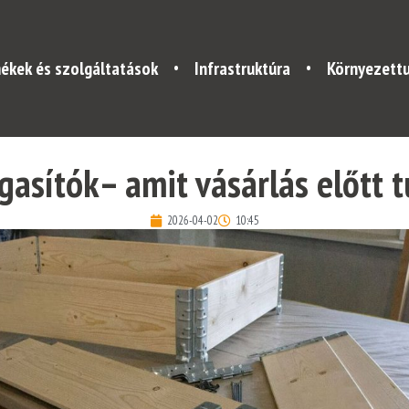
ékek és szolgáltatások
Infrastruktúra
Környezett
gasítók– amit vásárlás előtt 
2026-04-02
10:45