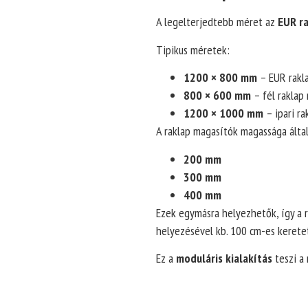
A legelterjedtebb méret az
EUR r
Tipikus méretek:
1200 × 800 mm
– EUR rakl
800 × 600 mm
– fél raklap
1200 × 1000 mm
– ipari ra
A raklap magasítók magassága álta
200 mm
300 mm
400 mm
Ezek egymásra helyezhetők, így a 
helyezésével kb. 100 cm-es kerete
Ez a
moduláris kialakítás
teszi a