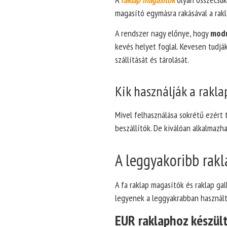
magasító egymásra rakásával a ra
A rendszer nagy előnye, hogy
modu
kevés helyet foglal. Kevesen tudjá
szállítását és tárolását.
Kik használják a rakla
Mivel felhasználása sokrétű ezért t
beszállítók. De kiválóan alkalmazh
A leggyakoribb rak
A fa raklap magasítók és raklap gal
legyenek a leggyakrabban használt
EUR raklaphoz készül