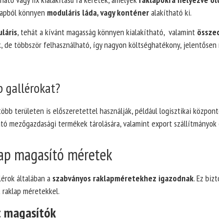
klapból könnyen
moduláris láda, vagy konténer
alakítható ki.
láris
, tehát a kívánt magasság könnyen kialakítható, valamint
összec
k, de többször felhasználható, így nagyon költséghatékony, jelentősen
p gallérokat?
öbb területen is előszeretettel használják, például logisztikai központ
ató mezőgazdasági termékek tárolására, valamint export szállítmányok 
lap magasító méretek
lérok általában a
szabványos raklapméretekhez igazodnak
. Ez biz
 raklap méretekkel.
t magasítók