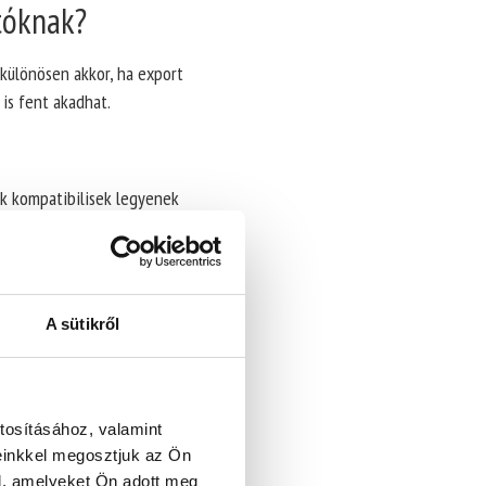
tóknak?
 különösen akkor, ha export
is fent akadhat.
tők kompatibilisek legyenek
ztikai és automatizálási
A sütikről
 az
ISPM 15 szabványnak
. Ez azt
és célja a faanyagban élő kártevők
tosításához, valamint
gokon általában megtalálható a
einkkel megosztjuk az Ön
l, amelyeket Ön adott meg