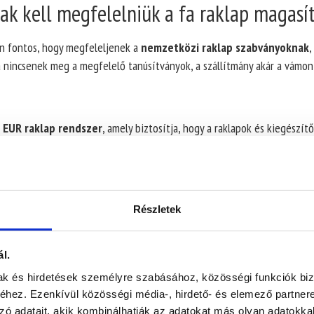
ak kell megfelelniük a fa raklap magasí
án fontos, hogy megfeleljenek a
nemzetközi raklap szabványoknak
,
a nincsenek meg a megfelelő tanúsítványok, a szállítmány akár a vámon 
z
EUR raklap rendszer
, amely biztosítja, hogy a raklapok és kiegészí
éretekkel lehet kalkulálni, így könnyű kezelhetőséget biztosít a logis
Részletek
kezelés)
zetközi szállításban
vesz részt, a faanyagoknak meg kell felelniük
l.
i kell (HT kezelés)
legalább
56°C-on, minimum 30 percig.
A kezel
mak és hirdetések személyre szabásához, közösségi funkciók biz
kadályozva azok terjedését országok között. Az ilyen fa csomagolóanya
hez. Ezenkívül közösségi média-, hirdető- és elemező partner
zó adatait, akik kombinálhatják az adatokat más olyan adatokka