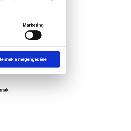
Marketing
kkal kapcsolatos szabályozást.
t, valamint
a
gyártók
dennek a megengedése
ezhetik ezt a tevékenységet, ha
oyalpack nagy hangsúlyt fektet
knak: