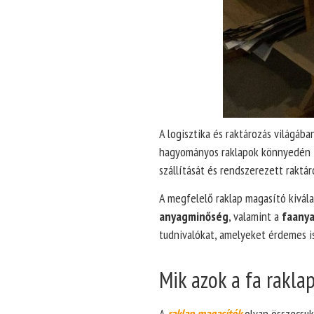
A logisztika és raktározás világá
hagyományos raklapok könnyedén
szállítását és rendszerezett raktár
A megfelelő raklap magasító kivál
anyagminőség
, valamint a
faanya
tudnivalókat, amelyeket érdemes is
Mik azok a fa rakla
A
raklap magasítók
olyan összecsuk