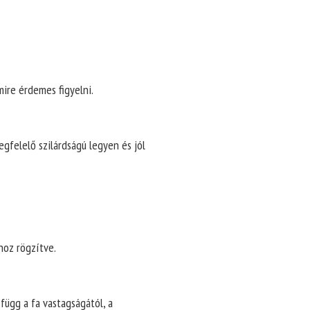
ire érdemes figyelni.
gfelelő szilárdságú legyen és jól
hoz rögzítve.
függ a fa vastagságától, a