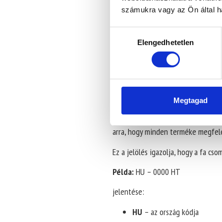
számukra vagy az Ön által ha
NÉBIH szabályozás 
Hozzájárulás
Elengedhetetlen
kiválasztása
Magyarországon a
NÉBIH
(Nemzeti
A NÉBIH ellenőrzi többek között a
nyilvántartását is.
Megtagad
Azok a cégek, amelyek
ISPM 15 je
rendelkeznek Nébih regisztrációva
arra, hogy minden terméke megfele
Ez a jelölés igazolja, hogy a fa c
Példa:
HU – 0000 HT
jelentése:
HU
– az ország kódja