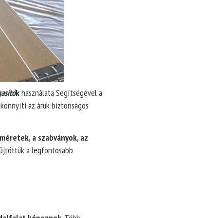
gasító
k
használata Segítségével a
könnyíti az áruk biztonságos
méretek, a szabványok, az
űjtöttük a legfontosabb
dalfalat képeznek
. Több