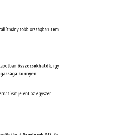
szállítmány több országban
sem
llapotban
összecsukhatók
, így
agassága könnyen
ernatívát jelent az egyszer
területén. A
Royalpack Kft.
fa