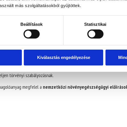
sznált más szolgáltatásokból gyűjtöttek.
a fa csomagolóanyagokra
Beállítások
Statisztikai
 Élelmiszerlánc-biztonsági Hivatal)
felügyeli a fa csomagolóanyago
faanyag eredetét,
a
hőkezelési eljárásokat,
a
jelölések meglété
Kiválasztás engedélyezése
Min
löléssel ellátott fa csomagolóanyagot gyártanak
, csak akkor vég
l, megfelelő hőkezelő berendezéssel, nyomonkövetési rendszerrel. A R
ljen törvényi szabályozásnak.
somagolóanyag megfelel a
nemzetközi növényegészségügyi előíráso