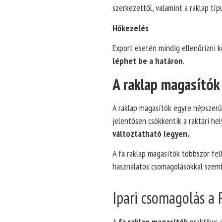
szerkezettől, valamint a raklap típu
Hőkezelés
Export esetén mindig ellenőrizni k
léphet be a határon
.
A raklap magasítók 
A raklap magasítók egyre népszerű
jelentősen csökkentik a raktári he
változtatható legyen.
A fa raklap magasítók többször fel
használatos csomagolásokkal szem
Ipari csomagolás a
A
fa raklap magasítók
praktikus 